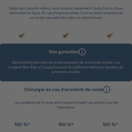
Grâce aux conseils vidéos, vous recevez rapidement l’avis d’un ou d'une
vétérinaire en ligne. En cas d’urgence vitale, il est toutefois essentiel de
se rendre sans attendre dans un cabinet local.
Nos garanties
Dans la limite annuelle de remboursement de la formule choisie. Les
budgets Bien-Être et Coups Durs ont des plafonds définis en fonction de
la formule choisie.
Chirurgie en cas d’accident de route
Les accidents de la route sont couverts à partir du premier jour de
l'assurance.
100 %*
100 %*
100 %*