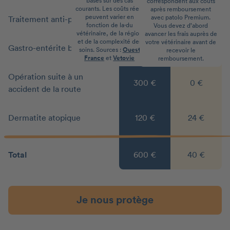
basés sur des cas
correspondent aux coûts
courants. Les coûts réels
après remboursement
peuvent varier en
avec patolo Premium.
Traitement anti-puces
30 €
0 €
fonction de la·du
Vous devez d’abord
vétérinaire, de la région
avancer les frais auprès de
et de la complexité des
votre vétérinaire avant de
Gastro-entérite bénigne
80 €
16 €
soins. Sources :
Ouest
recevoir le
France
et
Vetovie
remboursement.
Opération suite à un
300 €
0 €
accident de la route
Dermatite atopique
120 €
24 €
Total
600 €
40 €
Je nous protège