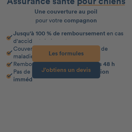
Assurance santé
pour chiens
Une couverture au poil
pour votre
compagnon
Jusqu'à 100 % de remboursement
en cas
d'accident de la route
Couverture
jusqu'à 100 %
en cas de
Les formules
maladie
Remboursement de vos frais
sous 48 h
J’obtiens un devis
Pas de délai de carence :
protection
immédiate !