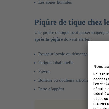
Les zones humides
Piqûre de tique chez l
Une piqûre de tique peut passer inaperçue
après la piqûre
doivent alerter :
Rougeur locale ou démangeaisons
Fatigue inhabituelle
Fièvre
Boiterie ou douleurs articulaires (sym
Perte d’appétit