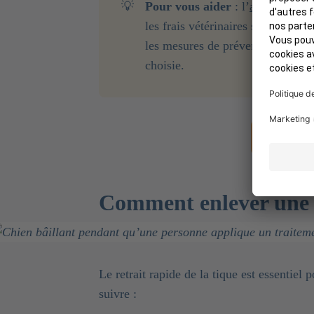
💡
Pour vous aider 
: l’
assurance po
les frais vétérinaires si votre c
les mesures de prévention contre 
choisie.
Découvrez
Comment enlever une t
Le retrait rapide de la tique est essentiel 
suivre :