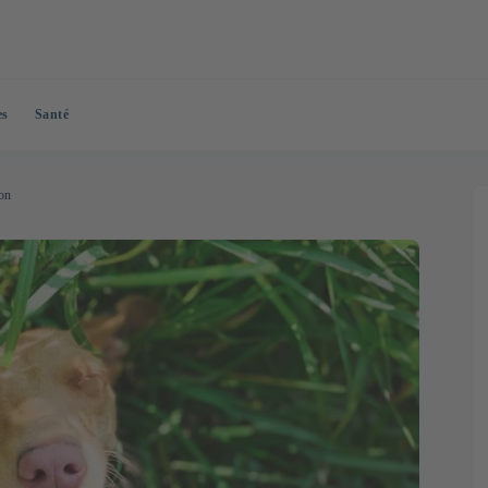
es
Santé
ion