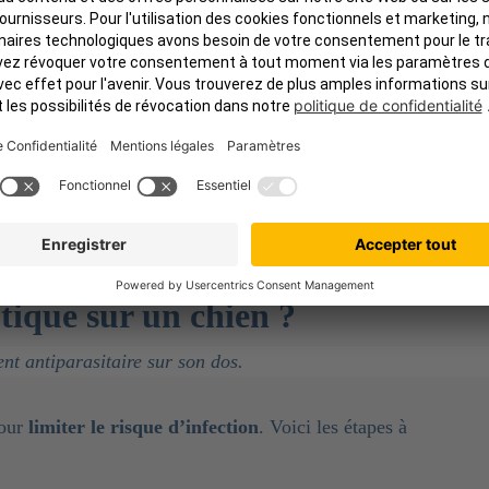
ur chien
patolo prend en charge non seulement
hien tombe malade à cause d’une tique, mais aussi
les tiques, jusqu’à 120 € par an selon la formule
 votre formule idéale
ique sur un chien ?
pour
limiter le risque d’infection
. Voici les étapes à