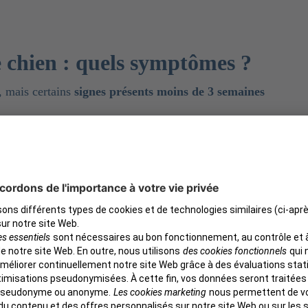
e chien : quels symptômes ?
, mais certains
signes présents moins de 3 semaines
ptômes de la maladie de Lyme)