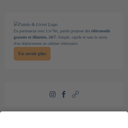
En partenariat avec Liv'Vet, patolo propose des
téléconseils
gratuits et illimités, 24/7.
Simple, rapide et sans le stress
d'un déplacement en cabinet vétérinaire.
En savoir plus
Instagram
Facebook
Webseite