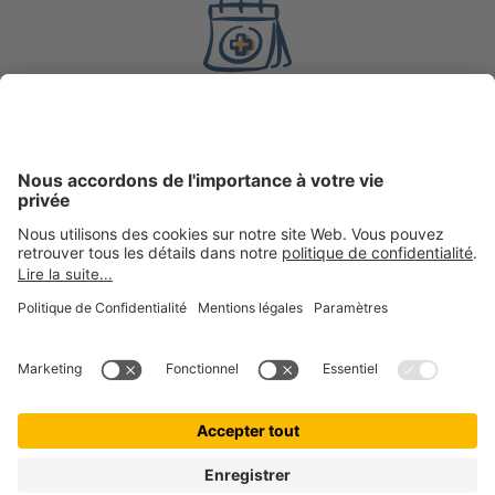
8 ans
d’expérience en
assurance
200 000 +
clientes et clients actifs chez getolo GmbH, marque
ombrelle
100 000 +
boules de poils assurées