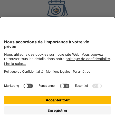
8 ans
d’expérience en
assurance
200 000 +
clientes et clients actifs chez getolo GmbH, marque
ombrelle
100 000 +
boules de poils assurées