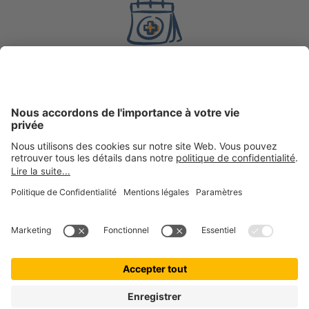
8 ans
d’expérience en
assurance
200 000 +
clientes et clients actifs chez getolo GmbH, marque
ombrelle
100 000 +
boules de poils assurées