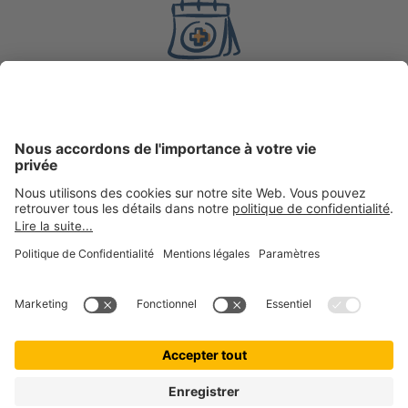
8 ans
d’expérience en
assurance
200 000 +
clientes et clients actifs chez getolo GmbH, marque
ombrelle
100 000 +
boules de poils assurées