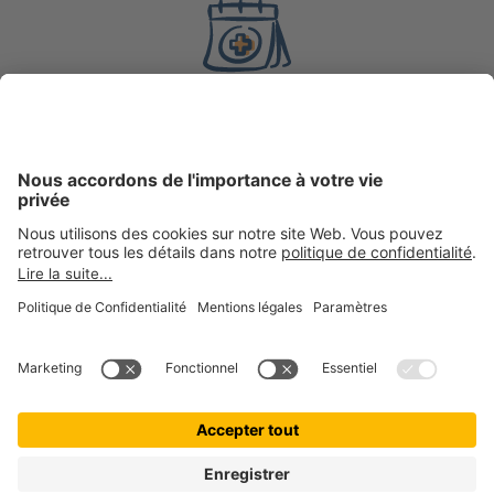
8 ans
d’expérience en
assurance
200 000 +
clientes et clients actifs chez getolo GmbH, marque
ombrelle
100 000 +
boules de poils assurées