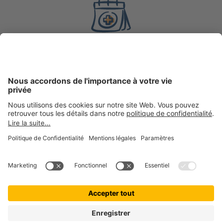
8 ans
d’expérience en
assurance
200 000 +
clientes et clients actifs chez getolo GmbH, marque
ombrelle
100 000 +
boules de poils assurées