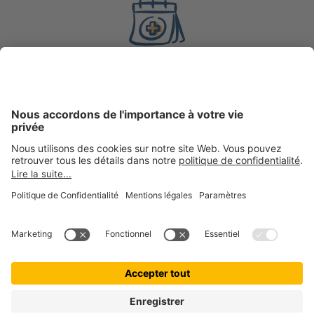
8 ans
d’expérience en
assurance
200 000 +
clientes et clients actifs chez getolo GmbH, marque
ombrelle
100 000 +
boules de poils assurées