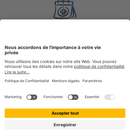
8 ans
d’expérience en
assurance
200 000 +
clientes et clients actifs chez getolo GmbH, marque
ombrelle
100 000 +
boules de poils assurées