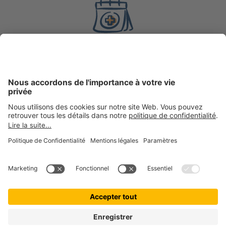
8 ans
d’expérience en
assurance
200 000 +
clientes et clients actifs chez getolo GmbH, marque
ombrelle
100 000 +
boules de poils assurées