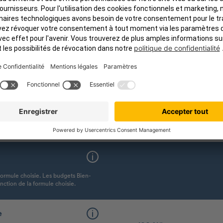
2 000 €
os vétérinaires
nt l’avis d’un ou d'une vétérinaire
 essentiel de se rendre sans attendre
formule choisie. Les budgets Bien-
nction de la formule choisie.
e