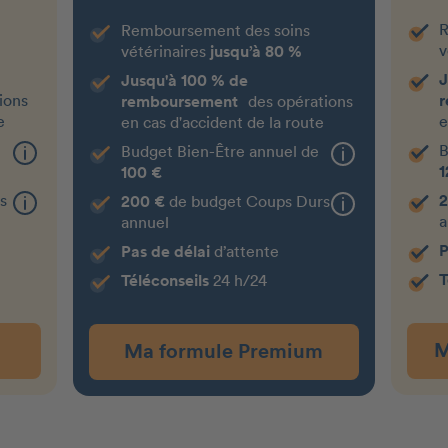
R
Remboursement des soins
v
vétérinaires
jusqu’à 80 %
J
Jusqu'à 100 % de
ions
remboursement
des opérations
e
e
en cas d'accident de la route
e
B
Budget Bien-Être annuel de
1
100 €
s
2
200 €
de budget Coups Durs
a
annuel
P
Pas de délai
d’attente
T
Téléconseils
24 h/24
M
Ma formule Premium