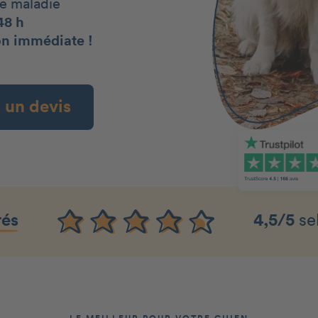
de maladie
48 h
on immédiate !
s un devis
rés
4,5/5
se