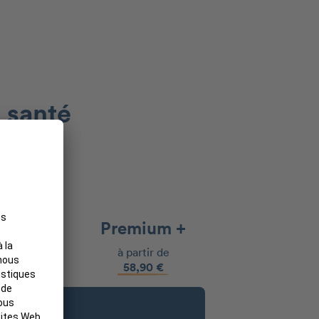
 santé
remium
Premium +
 partir de
à partir de
31,90 €
58,90 €