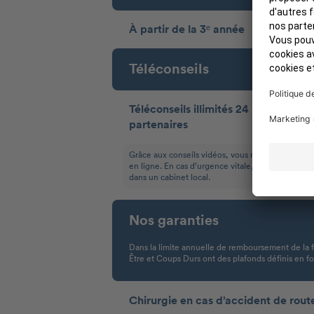
À partir de la 3ᵉ année
Téléconseils
Téléconseils illimités 24 h/24 avec n
partenaires
Grâce aux conseils vidéos, vous recevez rapideme
en ligne. En cas d’urgence vitale, il est toutefois
dans un cabinet local.
Nos garanties
Dans la limite annuelle de remboursement de la 
Être et Coups Durs ont des plafonds définis en fo
Chirurgie en cas d’accident de rout