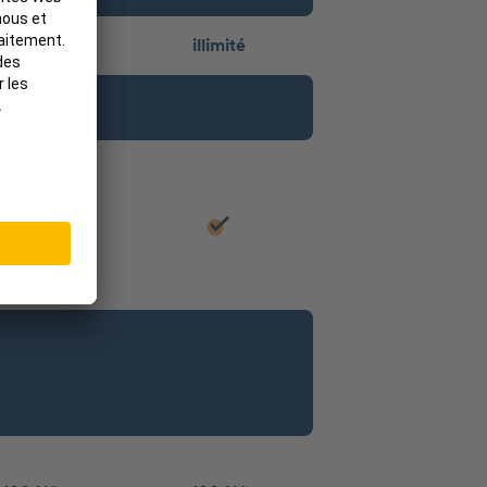
illimité
illimité