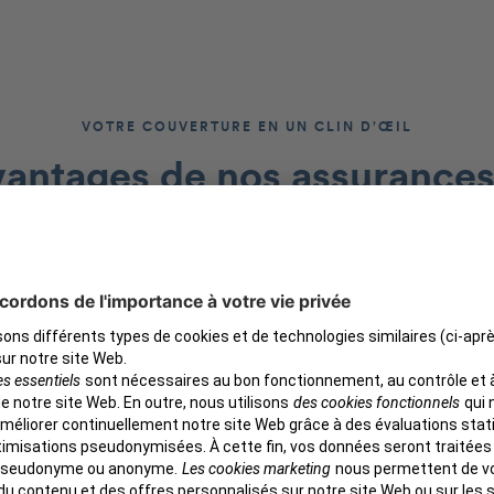
VOTRE COUVERTURE EN UN CLIN D’ŒIL
vantages
de nos assurances
pour chiens
Confort
P
à partir de
à
15,90 €
annuel