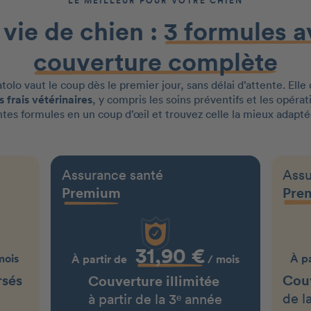
LE MEILLEUR POUR VOTRE CHIEN
a vie de chien :
3 formules a
couverture complète
olo vaut le coup dès le premier jour, sans délai d’attente. Elle
 frais vétérinaires
, y compris les soins préventifs et les opérat
tes formules en un coup d’œil et trouvez celle la mieux adap
Assurance santé
Assu
Premium
Pre
31,90 €
mois
À p
À partir de
/ mois
rsés
Couv
Couverture illimitée
de l
à partir de la 3ᵉ année