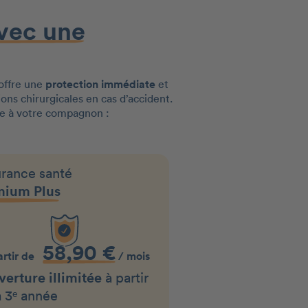
vec une
 offre une
protection immédiate
et
ions chirurgicales en cas d’accident.
tée à votre compagnon :
rance santé
mium Plus
58,90 €
artir de
/ mois
erture illimitée
à partir
a 3ᵉ année