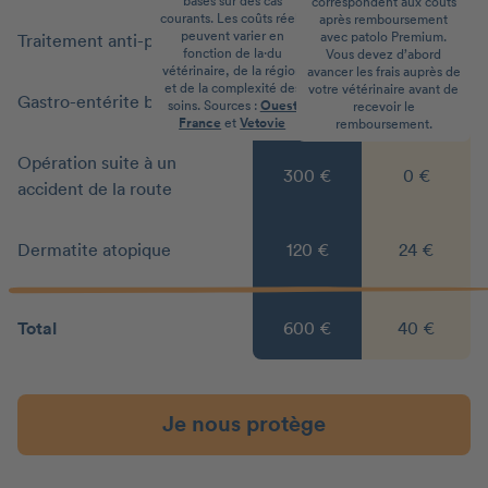
basés sur des cas
correspondent aux coûts
courants. Les coûts réels
après remboursement
peuvent varier en
avec patolo Premium.
Traitement anti-puces
30 €
0 €
fonction de la·du
Vous devez d’abord
vétérinaire, de la région
avancer les frais auprès de
et de la complexité des
votre vétérinaire avant de
Gastro-entérite bénigne
80 €
16 €
soins. Sources :
Ouest
recevoir le
France
et
Vetovie
remboursement.
Opération suite à un
300 €
0 €
accident de la route
Dermatite atopique
120 €
24 €
Total
600 €
40 €
Je nous protège