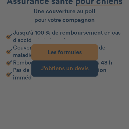
Assurance santé
pour chiens
Une couverture au poil
pour votre
compagnon
Jusqu'à 100 % de remboursement
en cas
d'accident de la route
Couverture
jusqu'à 100 %
en cas de
Les formules
maladie
Remboursement de vos frais
sous 48 h
J’obtiens un devis
Pas de délai de carence :
protection
immédiate !