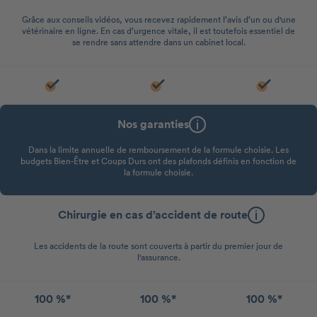
Grâce aux conseils vidéos, vous recevez rapidement l’avis d’un ou d'une
vétérinaire en ligne. En cas d’urgence vitale, il est toutefois essentiel de
se rendre sans attendre dans un cabinet local.
Nos garanties
Dans la limite annuelle de remboursement de la formule choisie. Les
budgets Bien-Être et Coups Durs ont des plafonds définis en fonction de
la formule choisie.
Chirurgie en cas d’accident de route
Les accidents de la route sont couverts à partir du premier jour de
l'assurance.
100 %*
100 %*
100 %*