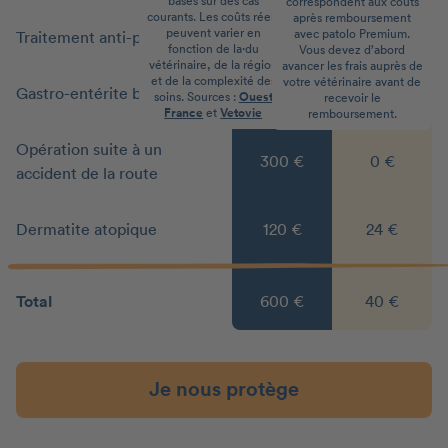
basés sur des cas
correspondent aux coûts
courants. Les coûts réels
après remboursement
peuvent varier en
avec patolo Premium.
Traitement anti-puces
30 €
0 €
fonction de la·du
Vous devez d’abord
vétérinaire, de la région
avancer les frais auprès de
et de la complexité des
votre vétérinaire avant de
Gastro-entérite bénigne
80 €
16 €
soins. Sources :
Ouest
recevoir le
France
et
Vetovie
remboursement.
Opération suite à un
300 €
0 €
accident de la route
Dermatite atopique
120 €
24 €
Total
600 €
40 €
Je nous protège