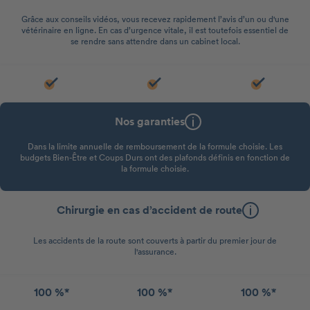
Grâce aux conseils vidéos, vous recevez rapidement l’avis d’un ou d'une
vétérinaire en ligne. En cas d’urgence vitale, il est toutefois essentiel de
se rendre sans attendre dans un cabinet local.
Nos garanties
Dans la limite annuelle de remboursement de la formule choisie. Les
budgets Bien-Être et Coups Durs ont des plafonds définis en fonction de
la formule choisie.
Chirurgie en cas d’accident de route
Les accidents de la route sont couverts à partir du premier jour de
l'assurance.
100 %*
100 %*
100 %*