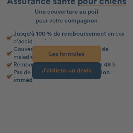
Assurance santé
pour chiens
Une couverture au poil
pour votre
compagnon
Jusqu'à 100 % de remboursement
en cas
d'accident de la route
Couverture
jusqu'à 100 %
en cas de
Les formules
maladie
Remboursement de vos frais
sous 48 h
J’obtiens un devis
Pas de délai de carence :
protection
immédiate !