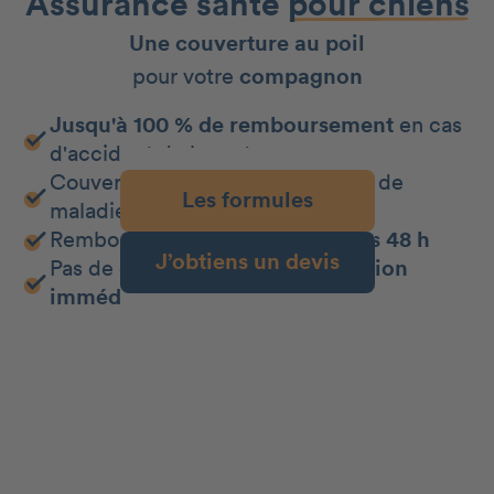
Assurance santé
pour chiens
Une couverture au poil
pour votre
compagnon
Jusqu'à 100 % de remboursement
en cas
d'accident de la route
Couverture
jusqu'à 100 %
en cas de
Les formules
maladie
Remboursement de vos frais
sous 48 h
J’obtiens un devis
Pas de délai de carence :
protection
immédiate !