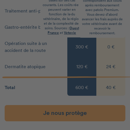
basés sur des cas
correspondent aux coûts
courants. Les coûts réels
après remboursement
peuvent varier en
avec patolo Premium.
Traitement anti-puces
30 €
0 €
fonction de la·du
Vous devez d’abord
vétérinaire, de la région
avancer les frais auprès de
et de la complexité des
votre vétérinaire avant de
Gastro-entérite bénigne
80 €
16 €
soins. Sources :
Ouest
recevoir le
France
et
Vetovie
remboursement.
Opération suite à un
300 €
0 €
accident de la route
Dermatite atopique
120 €
24 €
Total
600 €
40 €
Je nous protège