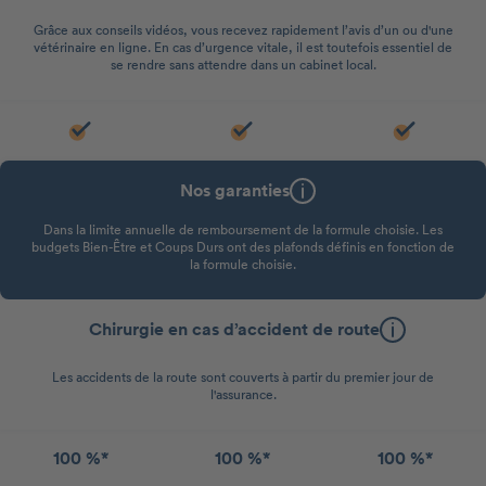
Grâce aux conseils vidéos, vous recevez rapidement l’avis d’un ou d'une
vétérinaire en ligne. En cas d’urgence vitale, il est toutefois essentiel de
se rendre sans attendre dans un cabinet local.
Nos garanties
Dans la limite annuelle de remboursement de la formule choisie. Les
budgets Bien-Être et Coups Durs ont des plafonds définis en fonction de
la formule choisie.
Chirurgie en cas d’accident de route
Les accidents de la route sont couverts à partir du premier jour de
l'assurance.
100 %*
100 %*
100 %*