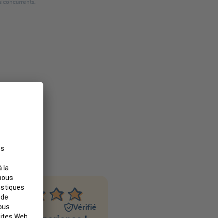
s concurrents.
e
Piccuezzu
Vérifié
Sylvie