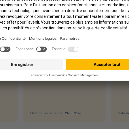
Je pense que mon chat a
Exce
il y a
maintenant une…
Excel
on
chien
Je pense que mon chat a
r un
et av
maintenant une meilleure
nous 
mutuelle que la plupart des gens.
vétér
Je recommande patolo pour vos
te de
recom
p'tits compagnons. Petit plus : à
is
confr
la moindre question, vous êtes
out
a évi
rappelés rapidement.
ment
inter
près
de re
lité
et pr
ous.
Date de l’expérience : 21/05/2026
Date de