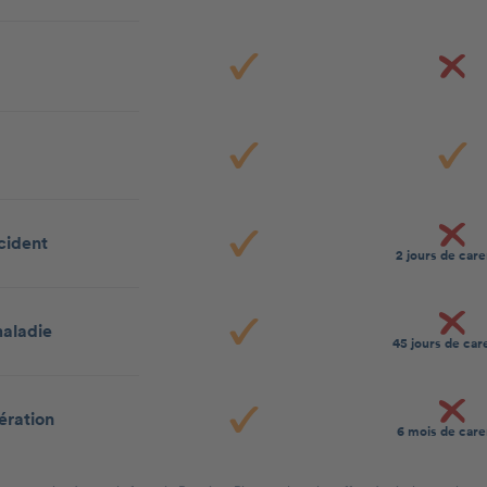
cident
2 jours de car
aladie
45 jours de ca
ération
6 mois de car