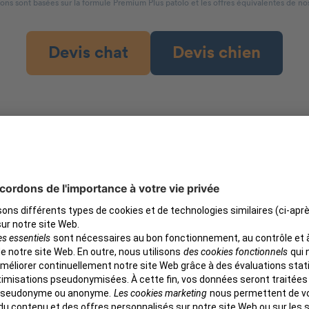
ons sont basées sur la formule Premium Plus patolo et les offres équivalentes de no
Devis chat
Devis chien
Notre clientèle
est satisfait
érifié
Anna Sabbagh
Vérifié
Eric 