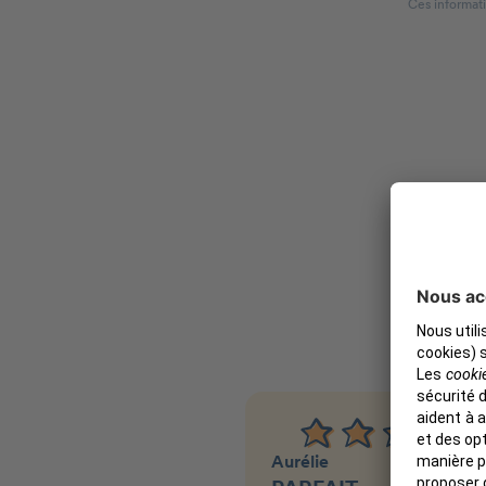
Ces informati
Aurélie
V