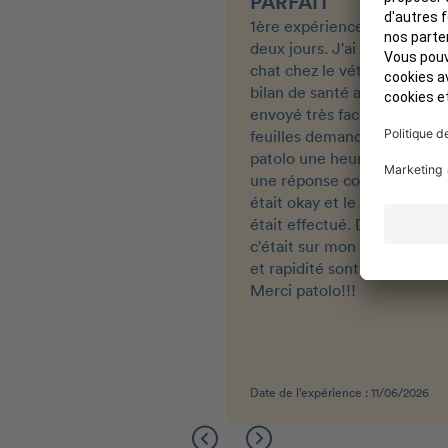
PARFAIT
1ère expérience avec patolo 
deux jours. J'ai emmené m
chat chez le vétérinaire pou
bilan de santé annuel. J'ai
envoyé très facilement les
feuilles demandées sur le si
patolo une heure après j'ava
une réponse comme quoi t
était okay et le rembourse
était effectué. Deux jours a
c'était sur mon compte. Faci
et rapidité sont au rendez-v
Merci patolo!!!
Date de l’expérience : 11/06/2026