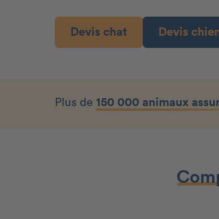
Devis chat
Devis chie
Plus de
150 000 animaux assu
Comp