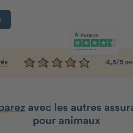
n
rés
4,5/5
se
arez
avec les autres assu
pour animaux