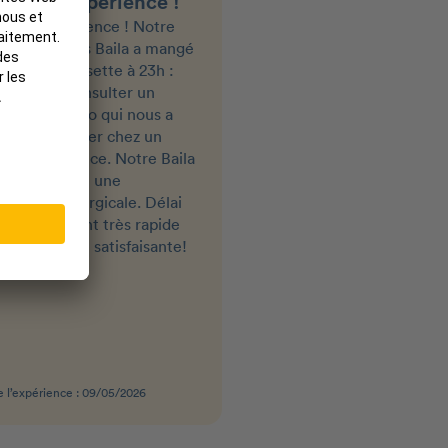
llente experience !
Très bonne assuran
lente experience ! Notre
Je suis très contente d'av
ne de 4 mois Baila a mangé
cette assurance pour ani
alé une chausette à 23h :
j'ai eu le remboursement
avons pu consulter un
consultation pour mon ch
inaire en visio qui nous a
très rapide. J'ai eu le
mandé d'aller chez un
remboursement de ma fa
ère en urgence. Notre Baila
pour mon chien en 48h.
té sans doute une
vention chirurgicale. Délai
mboursement très rapide
ise en charge satisfaisante!
 l’expérience : 09/05/2026
Date de l’expérience : 21/01/2026