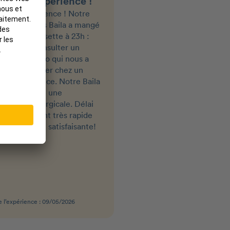
llente experience !
Très bonne assuran
lente experience ! Notre
Je suis très contente d'av
ne de 4 mois Baila a mangé
cette assurance pour ani
alé une chausette à 23h :
j'ai eu le remboursement
avons pu consulter un
consultation pour mon ch
inaire en visio qui nous a
très rapide. J'ai eu le
mandé d'aller chez un
remboursement de ma fa
ère en urgence. Notre Baila
pour mon chien en 48h.
té sans doute une
vention chirurgicale. Délai
mboursement très rapide
ise en charge satisfaisante!
 l’expérience : 09/05/2026
Date de l’expérience : 21/01/2026