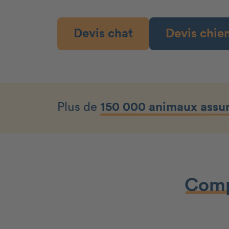
Devis chat
Devis chie
Plus de
150 000 animaux assu
Comp