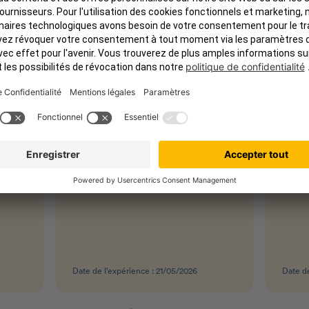
Je pense que mon chat a
Exce
il y a
maintenant une…
Excel
on
chien
Je pense que mon chat a
r un
et av
maintenant une meilleure
nous 
mutuelle que la plupart des gens.
vétér
Je recommande patolo pour vos
te de
recom
p'tits compagnons. Petit plus : à
is
confr
la moindre question, vous êtes
out
a évi
rappelés rapidement.
ment
inter
près
de re
lité
et pr
ous.
Date de l’expérience : 21/05/2026
Date de