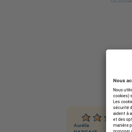
Ces informati
Aurélie
V