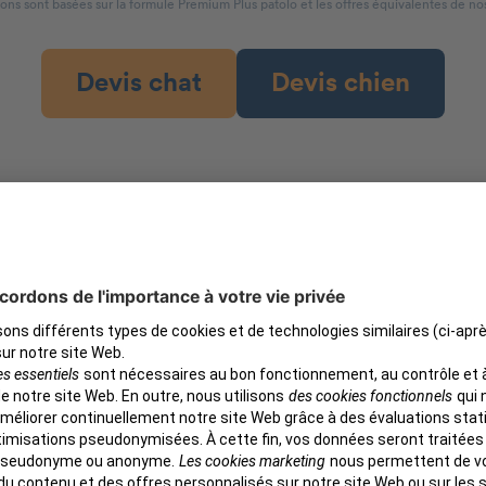
ons sont basées sur la formule Premium Plus patolo et les offres équivalentes de no
Devis chat
Devis chien
Notre clientèle
est satisfait
érifié
Anna Sabbagh
Vérifié
Eric 