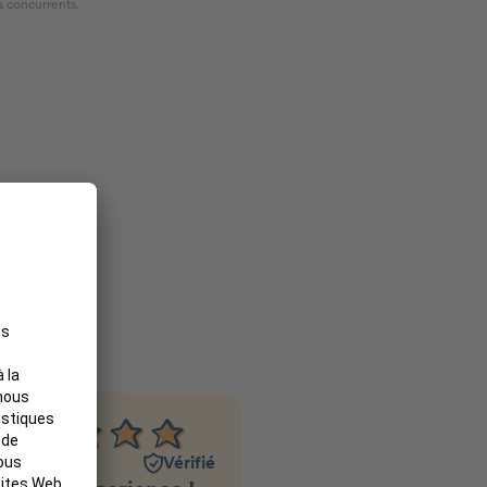
s concurrents.
e
Piccuezzu
Vérifié
Sylvie