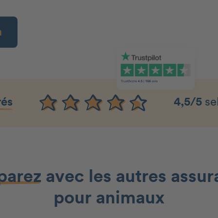
n
rés
4,5/5
se
arez
avec les autres assu
pour animaux