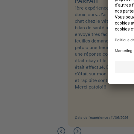
PARFAIT
1ère expérience avec patolo 
deux jours. J'ai emmené m
chat chez le vétérinaire pou
bilan de santé annuel. J'ai
envoyé très facilement les
feuilles demandées sur le si
patolo une heure après j'ava
une réponse comme quoi t
était okay et le rembourse
était effectué. Deux jours a
c'était sur mon compte. Faci
et rapidité sont au rendez-v
Merci patolo!!!
Date de l’expérience : 11/06/2026