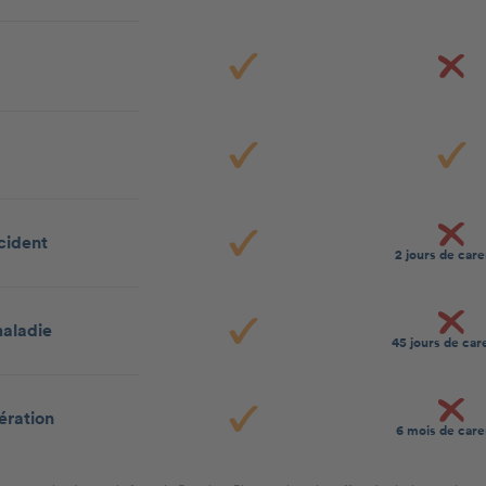
cident
2 jours de car
aladie
45 jours de ca
ération
6 mois de car